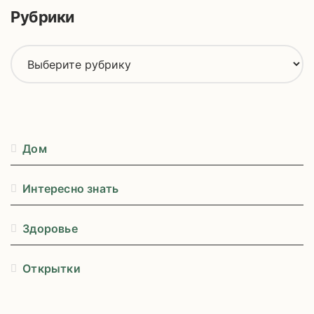
и
Рубрики
:
Р
у
б
р
и
к
Дом
и
Интересно знать
Здоровье
Открытки