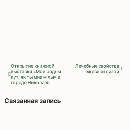
Открытие книжной
Лечебные свойства
выставки «Мой родны
ежевики сизой
кут, як ты мне мілы» в
Навигация
городе Николаев
по
записям
Связанная запись