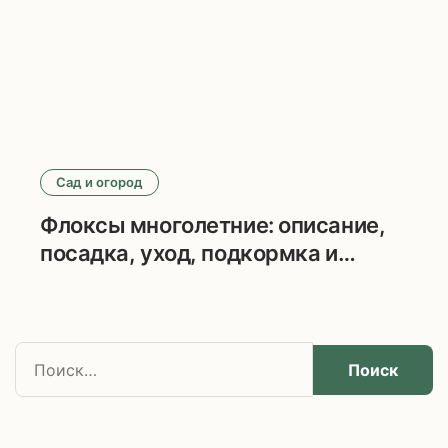
Сад и огород
Флоксы многолетние: описание,
посадка, уход, подкормка и
размножение
Н
а
й
т