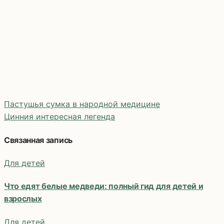
Пастушья сумка в народной медицине
Цинния интересная легенда
Навигация
Связанная запись
по
Для детей
записям
Что едят белые медведи: полный гид для детей и
взрослых
Для детей