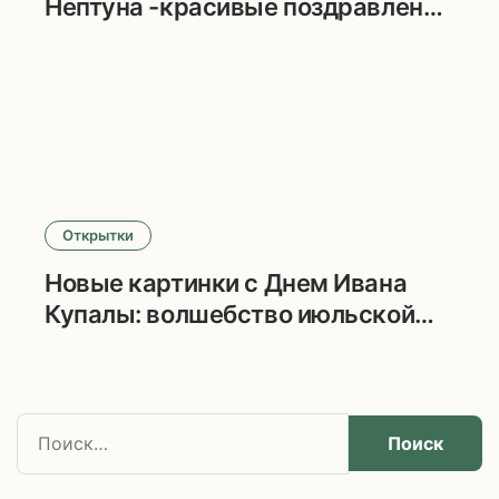
Нептуна -красивые поздравления
и добрые пожелания
Открытки
Новые картинки с Днем Ивана
Купалы: волшебство июльской
ночи
Н
а
й