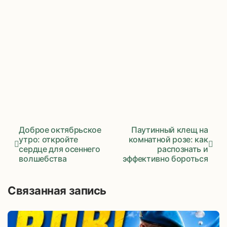
Доброе октябрьское
Паутинный клещ на
утро: откройте
комнатной розе: как
сердце для осеннего
распознать и
Навигация
волшебства
эффективно бороться
по
записям
Связанная запись