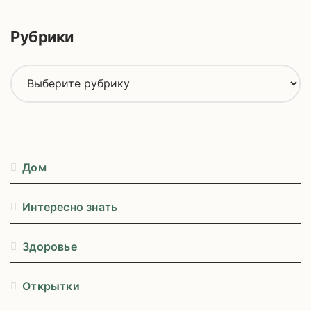
т
и
Рубрики
:
Р
у
б
р
и
к
Дом
и
Интересно знать
Здоровье
Открытки