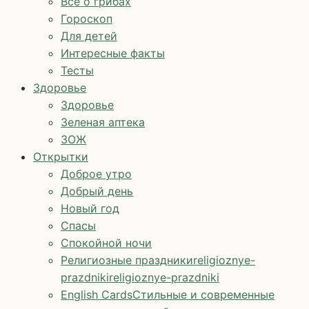
Все о грибах
Гороскоп
Для детей
Интересные факты
Тесты
Здоровье
Здоровье
Зеленая аптека
ЗОЖ
Открытки
Доброе утро
Добрый день
Новый год
Спасы
Спокойной ночи
Религиозные праздники
religioznye-
prazdniki
religioznye-prazdniki
English Cards
Стильные и современные