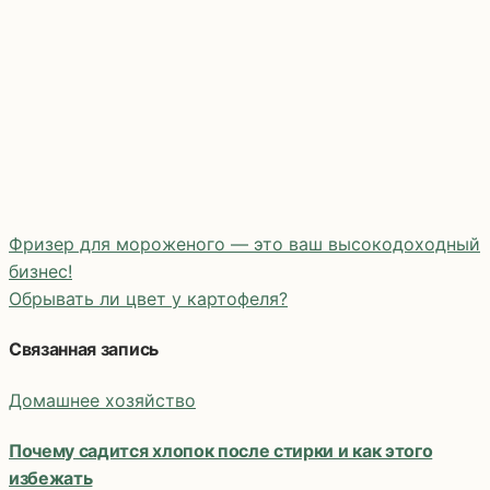
Фризер для мороженого — это ваш высокодоходный
бизнес!
Обрывать ли цвет у картофеля?
Навигация
по
Связанная запись
записям
Домашнее хозяйство
Почему садится хлопок после стирки и как этого
избежать