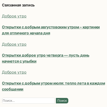
по
Связанная запись
записям
Доброе утро
Открытки с добрым августовским утром – картинки
для отличного начала дня
Доброе утро
Открытки доброе утро четверга — пусть день
начнется с улыбки
Доброе утро
Открытки с добрым утром июля: тепло лета в каждом
сообщении
Найти: