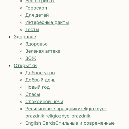
Все о грибах
Гороскоп
Для детей
Интересные факты
Тесты
Здоровье
Здоровье
Зеленая аптека
ЗОЖ
Открытки
Доброе утро
Добрый день
Новый год
Спасы
Спокойной ночи
Религиозные праздники
religioznye-
prazdniki
religioznye-prazdniki
English Cards
Стильные и современные