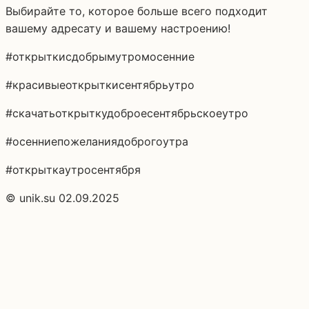
Выбирайте то, которое больше всего подходит
вашему адресату и вашему настроению!
#открыткисдобрымутромосенние
#красивыеоткрыткисентябрьутро
#скачатьоткрыткудоброесентябрьскоеутро
#осенниепожеланиядоброгоутра
#открыткаутросентября
© unik.su 02.09.2025