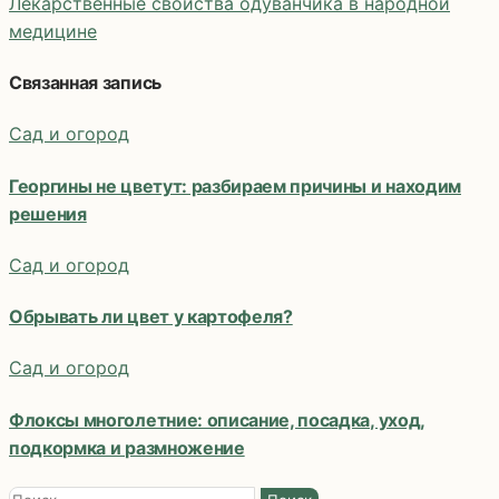
Лекарственные свойства одуванчика в народной
медицине
Навигация
по
Связанная запись
записям
Сад и огород
Георгины не цветут: разбираем причины и находим
решения
Сад и огород
Обрывать ли цвет у картофеля?
Сад и огород
Флоксы многолетние: описание, посадка, уход,
подкормка и размножение
Найти: