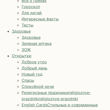
Все о грибах
Гороскоп
Для детей
Интересные факты
Тесты
Здоровье
Здоровье
Зеленая аптека
ЗОЖ
Открытки
Доброе утро
Добрый день
Новый год
Спасы
Спокойной ночи
Религиозные праздники
religioznye-
prazdniki
religioznye-prazdniki
English Cards
Стильные и современные