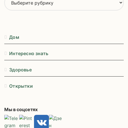
у
б
р
и
к
Дом
и
Интересно знать
Здоровье
Открытки
Мы в соцсетях