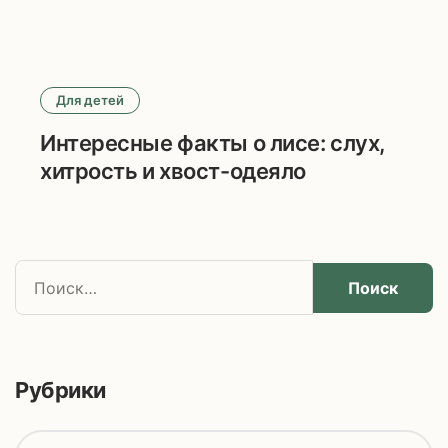
Для детей
Интересные факты о лисе: слух,
хитрость и хвост-одеяло
Н
а
й
т
и
Рубрики
:
Р