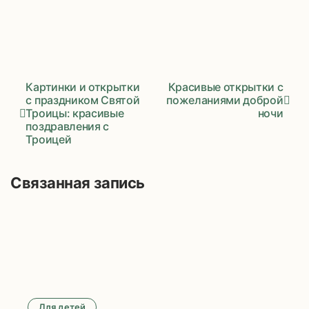
Картинки и открытки
Красивые открытки с
с праздником Святой
пожеланиями доброй
Троицы: красивые
ночи
Навигация
поздравления с
Троицей
по
записям
Связанная запись
Для детей