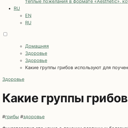
теплые пожелания в формате «Aesthetic», к
RU
EN
RU
Домашняя
Здоровье
Здоровье
Какие группы грибов используют для поуче
Здоровье
Какие группы грибов
#
грибы
#
здоровье