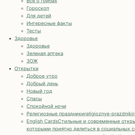
Все о грибах
Гороскоп
Для детей
Интересные факты
Тесты
Здоровье
Здоровье
Зеленая аптека
ЗОЖ
Открытки
Доброе утро
Добрый день
Новый год
Спасы
Спокойной ночи
Религиозные праздники
religioznye-prazdniki
r
English Cards
Стильные и современные откры
которыми приятно делиться в социальных с