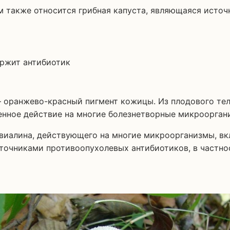
м также относится грибная капуста, являющаяся источ
 оранжево-красный пигмент кожицы. Из плодового тел
енное действие на многие болезнетворные микроорган
виалина, действующего на многие микроорганизмы, вкл
точниками противоопухолевых антибиотиков, в частно