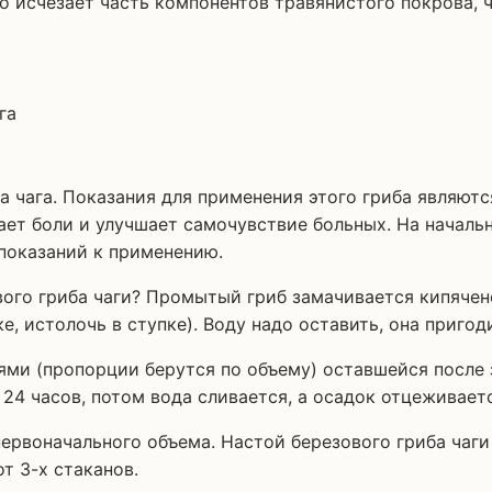
го исчезает часть компонентов травянистого покрова,
чага. Показания для применения этого гриба являются
ает боли и улучшает самочувствие больных. На началь
показаний к применению.
ого гриба чаги? Промытый гриб замачивается кипячено
е, истолочь в ступке). Воду надо оставить, она пригод
ями (пропорции берутся по объему) оставшейся после 
 24 часов, потом вода сливается, а осадок отцеживает
ервоначального объема. Настой березового гриба чаги
т 3-х стаканов.