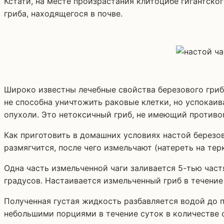
Кстати, на месте произрастания клитоцибе гигантско
гриба, находящегося в почве.
Широко известны лечебные свойства березового гриба 
не способна уничтожить раковые клетки, но успокаив
опухоли. Это нетоксичный гриб, не имеющий противо
Как приготовить в домашних условиях настой березов
размягчится, после чего измельчают (натереть на терк
Одна часть измельченной чаги заливается 5-тью част
градусов. Настаивается измельченный гриб в течение
Полученная густая жидкость разбавляется водой до п
небольшими порциями в течение суток в количестве о