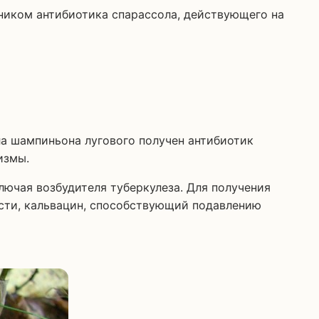
ником антибиотика спарассола, действующего на
а шампиньона лугового получен антибиотик
измы.
ючая возбудителя туберкулеза. Для получения
сти, кальвацин, способствующий подавлению