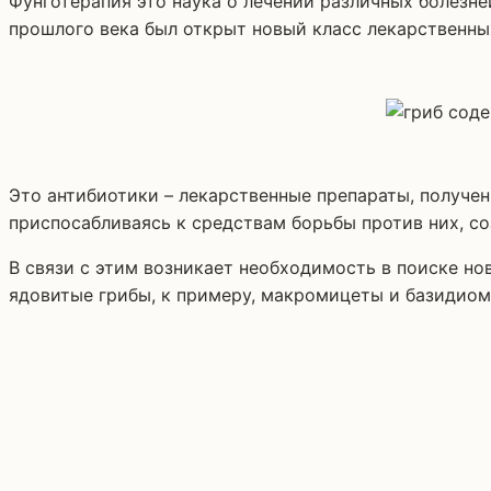
Фунготерапия это наука о лечении различных болезней грибами. Грибы на сегодня ценный источник антибиотических и лекарственных средств. В 40-х годах
прошлого века был открыт новый класс лекарственных
Это антибиотики – лекарственные препараты, получе
приспосабливаясь к средствам борьбы против них, с
В связи с этим возникает необходимость в поиске н
ядовитые грибы, к примеру, макромицеты и базидио