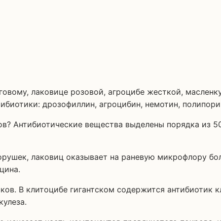
овому, лаковице розовой, агроцибе жесткой, масленк
ибиотики: дрозофиллин, агроцибин, немотин, полипори
ов? Антибиотические вещества выделены порядка из 5
орушек, лаковиц оказывает на раневую микрофлору бо
цина.
ков. В клитоцибе гигантском содержится антибиотик к
кулеза.