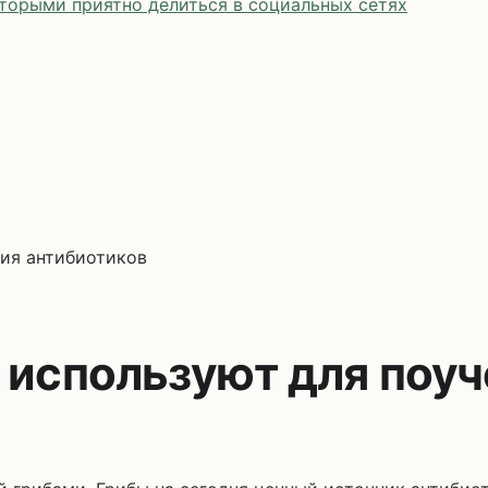
оторыми приятно делиться в социальных сетях
ния антибиотиков
 используют для поу