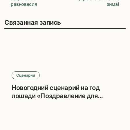
Навигация
равновесия
зима!
по
записям
Связанная запись
Сценарии
Новогодний сценарий на год
лошади «Поздравление для
шефа»