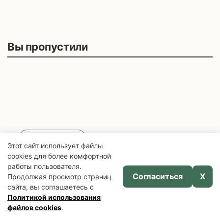
Вы пропустили
Зеленая аптека
Этот сайт использует файлы
Польза свежих огурцов,
cookies для более комфортной
работы пользователя.
огуречного сока, малосольных и
Согласиться
X
Продолжая просмотр страниц
маринованных огурцов
сайта, вы соглашаетесь с
Политикой использования
файлов cookies
.