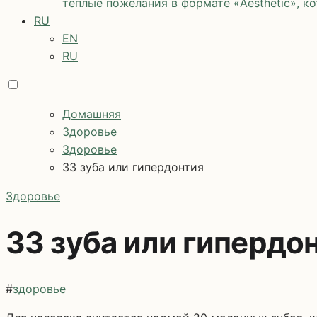
теплые пожелания в формате «Aesthetic», к
RU
EN
RU
Домашняя
Здоровье
Здоровье
33 зуба или гипердонтия
Здоровье
33 зуба или гипердо
#
здоровье