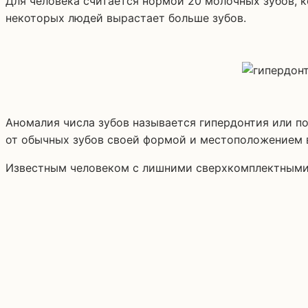
Для человека считается нормой 20 молочных зубов, которые со временем сменяются на постоянные и вырастает еще 12 зубов, общее количество – 32. У
некоторых людей вырастает больше зубов.
Аномалия числа зубов называется гипердонтия или п
от обычных зубов своей формой и местоположением 
Известным человеком с лишними сверхкомплектными 