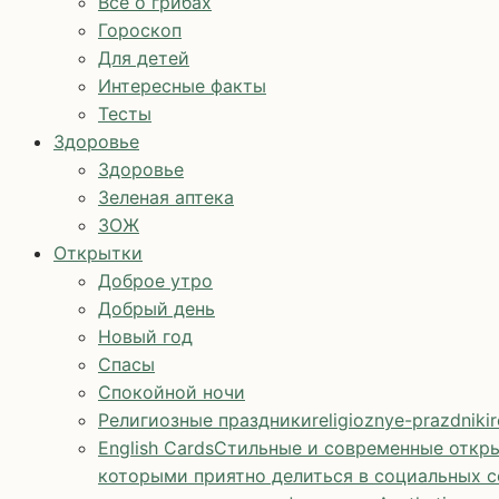
Все о грибах
Гороскоп
Для детей
Интересные факты
Тесты
Здоровье
Здоровье
Зеленая аптека
ЗОЖ
Открытки
Доброе утро
Добрый день
Новый год
Спасы
Спокойной ночи
Религиозные праздники
religioznye-prazdniki
r
English Cards
Стильные и современные откры
которыми приятно делиться в социальных с