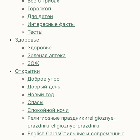
Все о грибах
Гороскоп
Для детей
Интересные факты
Тесты
Здоровье
Здоровье
Зеленая аптека
ЗОЖ
Открытки
Доброе утро
Добрый день
Новый год
Спасы
Спокойной ночи
Религиозные праздники
religioznye-
prazdniki
religioznye-prazdniki
English Cards
Стильные и современные