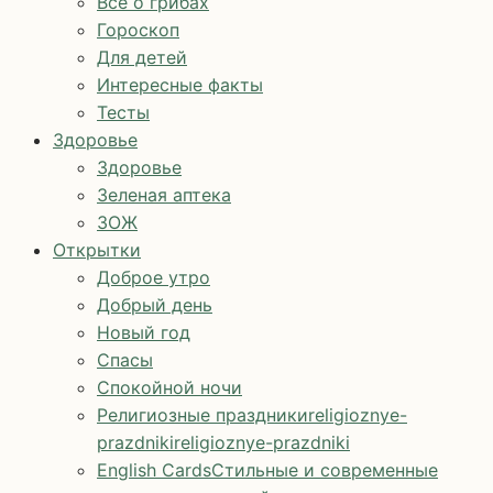
Все о грибах
Гороскоп
Для детей
Интересные факты
Тесты
Здоровье
Здоровье
Зеленая аптека
ЗОЖ
Открытки
Доброе утро
Добрый день
Новый год
Спасы
Спокойной ночи
Религиозные праздники
religioznye-
prazdniki
religioznye-prazdniki
English Cards
Стильные и современные