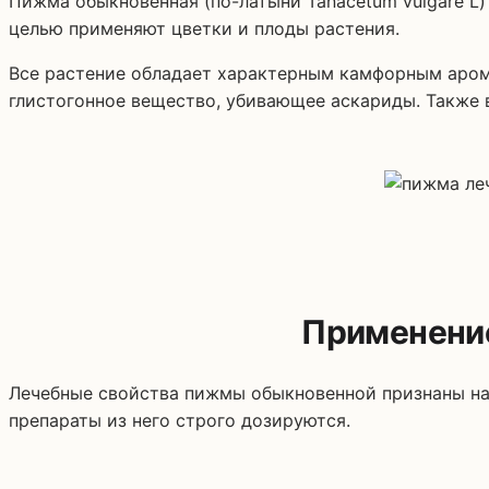
Пижма обыкновенная (по-латыни Tanacetum vulgare L) также известна под названиями: дикая рябинка, полевая рябинка, девятибрат и девятильник. С лечебной
целью применяют цветки и плоды растения.
Все растение обладает характерным камфорным аром
глистогонное вещество, убивающее аскариды. Также 
Применени
Лечебные свойства пижмы обыкновенной признаны нау
препараты из него строго дозируются.