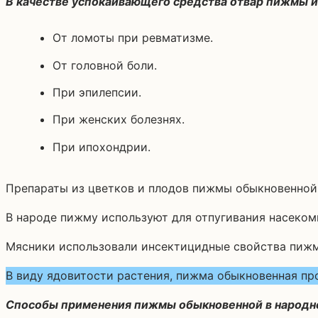
В качестве успокаивающего средства отвар пижмы 
От ломоты при ревматизме.
От головной боли.
При эпилепсии.
При женских болезнях.
При ипохондрии.
Препараты из цветков и плодов пижмы обыкновенной 
В народе пижму используют для отпугивания насекомы
Мясники использовали инсектицидные свойства пижмы
В виду ядовитости растения, пижма обыкновенная пр
Способы применения пижмы обыкновенной в народн