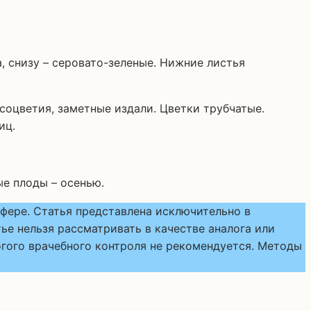
, снизу – серовато-зеленые. Нижние листья
оцветия, заметные издали. Цветки трубчатые.
иц.
ые плоды – осенью.
фере. Статья представлена исключительно в
е нельзя рассматривать в качестве аналога или
гого врачебного контроля не рекомендуется. Методы