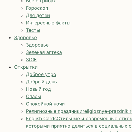
Все о грибах
Гороскоп
Для детей
Интересные факты
Тесты
Здоровье
Здоровье
Зеленая аптека
ЗОЖ
Открытки
Доброе утро
Добрый день
Новый год
Спасы
Спокойной ночи
Религиозные праздники
religioznye-prazdniki
r
English Cards
Стильные и современные откры
которыми приятно делиться в социальных с