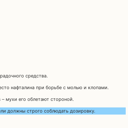
радочного средства.
есто нафталина при борьбе с молью и клопами.
– мухи его облетают стороной.
ели должны строго соблюдать дозировку.