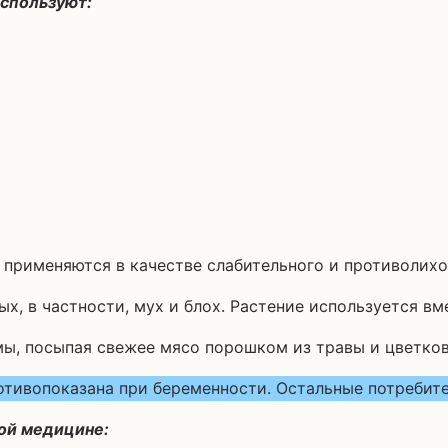
используют:
применяются в качестве слабительного и противолихо
х, в частности, мух и блох. Растение используется вм
, посыпая свежее мясо порошком из травы и цветков 
отивопоказана при беременности. Остальные потребит
ой медицине: