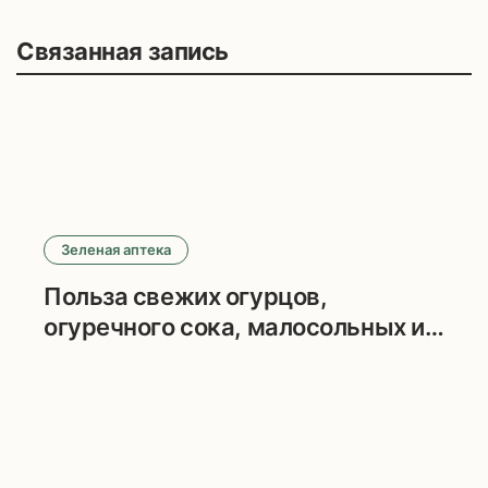
Навигация
Связанная запись
по
записям
Зеленая аптека
Польза свежих огурцов,
огуречного сока, малосольных и
маринованных огурцов