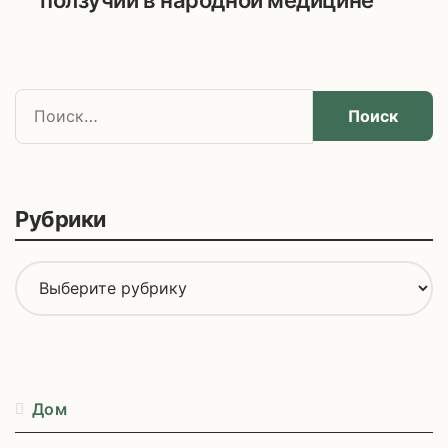
Н
а
й
т
и
Рубрики
:
Р
у
б
р
и
к
Дом
и