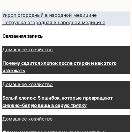
Укроп огородный в народной медицине
Петрушка огородная в народной медицине
Навигация
Связанная запись
по
Домашнее хозяйство
записям
Почему садится хлопок после стирки и как этого
избежать
Домашнее хозяйство
Белый хлопок: 5 ошибок, которые превращают
снежно-белую вещь в серую тряпку
Домашнее хозяйство