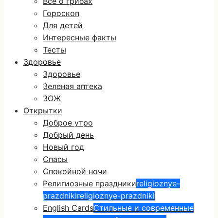
Все о грибах
Гороскоп
Для детей
Интересные факты
Тесты
Здоровье
Здоровье
Зеленая аптека
ЗОЖ
Открытки
Доброе утро
Добрый день
Новый год
Спасы
Спокойной ночи
Религиозные праздники
religioznye-
prazdniki
religioznye-prazdniki
English Cards
Стильные и современные