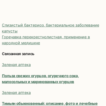
Слизистый бактериоз, бактериальное заболевание
капусты
Горечавка перекрестнолистная, применение в
Навигация
народной медицине
по
Связанная запись
записям
Зеленая аптека
Польза свежих огурцов, огуречного сока,
малосольных и маринованных огурцов
Зеленая аптека
Тимьян обыкновенный: описание, фото и лечебные