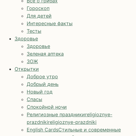
Все о грибах
Гороскоп
Для детей
Интересные факты
Тесты
Здоровье
Здоровье
Зеленая аптека
ЗОЖ
Открытки
Доброе утро
Добрый день
Новый год
Спасы
Спокойной ночи
Религиозные праздники
religioznye-
prazdniki
religioznye-prazdniki
English Cards
Стильные и современные