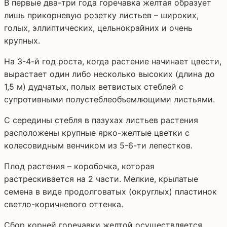
В первые два-три года горечавка желтая образует
лишь прикорневую розетку листьев – широких,
голых, эллиптических, цельнокрайних и очень
крупных.
На 3-4-й год роста, когда растение начинает цвести,
вырастает один либо несколько высоких (длина до
1,5 м) дудчатых, полых ветвистых стеблей с
супротивными полустеблеобъемлющими листьями.
С середины стебля в пазухах листьев растения
расположены крупные ярко-желтые цветки с
колесовидным венчиком из 5-6-ти лепестков.
Плод растения – коробочка, которая
растрескивается на 2 части. Мелкие, крылатые
семена в виде продолговатых (округлых) пластинок
светло-коричневого оттенка.
Сбор корней горечавки желтой осуществляется