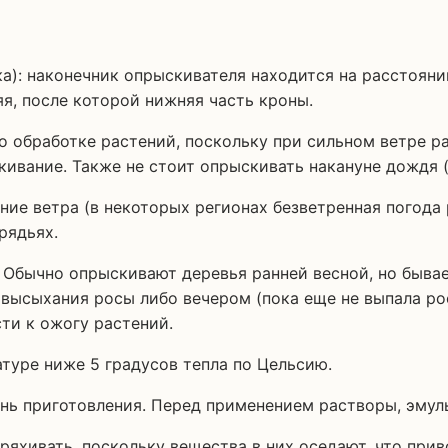
): наконечник опрыскивателя находится на расстояни
яя, после которой нижняя часть кроны.
 обработке растений, поскольку при сильном ветре р
скивание. Также не стоит опрыскивать накануне дождя 
ние ветра (в некоторых регионах безветренная погода
рядьях.
Обычно опрыскивают деревья ранней весной, но бывае
ысыхания росы либо вечером (пока еще не выпала роса
и к ожогу растений.
туре ниже 5 градусов тепла по Цельсию.
нь приготовления. Перед применением растворы, эмул
яхивать, поскольку вещества в них оседают, что прив