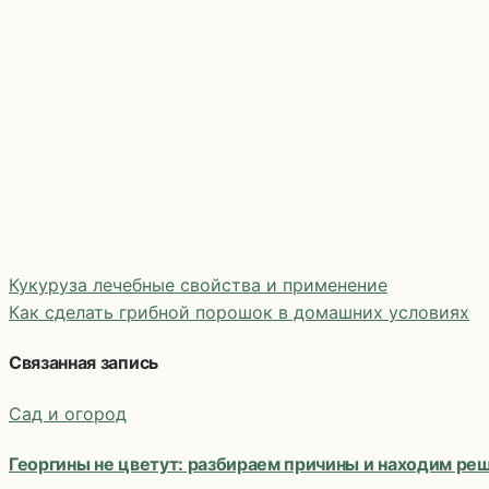
Кукуруза лечебные свойства и применение
Как сделать грибной порошок в домашних условиях
Навигация
Связанная запись
по
Сад и огород
записям
Георгины не цветут: разбираем причины и находим ре