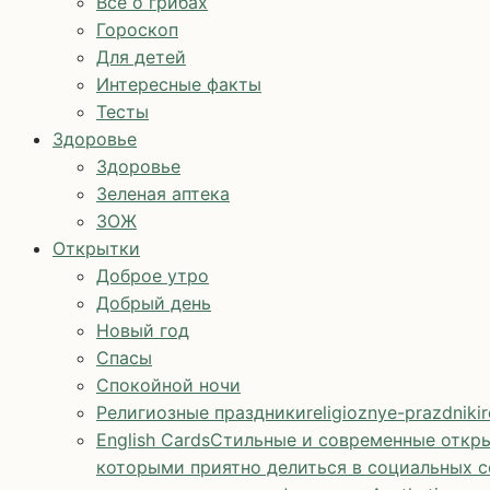
Все о грибах
Гороскоп
Для детей
Интересные факты
Тесты
Здоровье
Здоровье
Зеленая аптека
ЗОЖ
Открытки
Доброе утро
Добрый день
Новый год
Спасы
Спокойной ночи
Религиозные праздники
religioznye-prazdniki
r
English Cards
Стильные и современные откры
которыми приятно делиться в социальных с