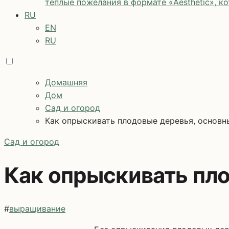
теплые пожелания в формате «Aesthetic», к
RU
EN
RU
Домашняя
Дом
Сад и огород
Как опрыскивать плодовые деревья, основн
Сад и огород
Как опрыскивать пл
#
выращивание