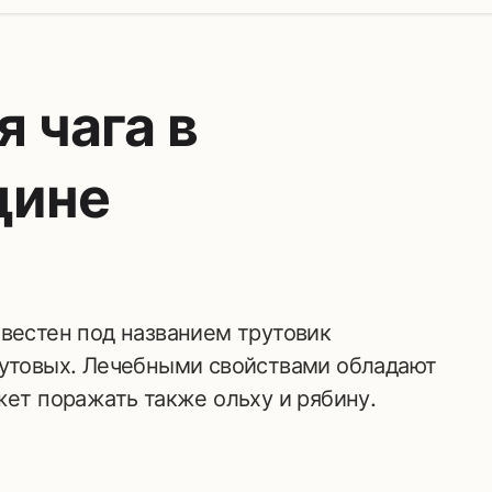
 чага в
цине
рутовых. Лечебными свойствами обладают
жет поражать также ольху и рябину.