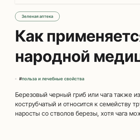
Зеленая аптека
Как применяется
народной меди
#
польза и лечебные свойства
Березовый черный гриб или чага также известен под названием трутовик
кострубчатый и относится к семейству т
наросты со стволов березы, хотя чага мо