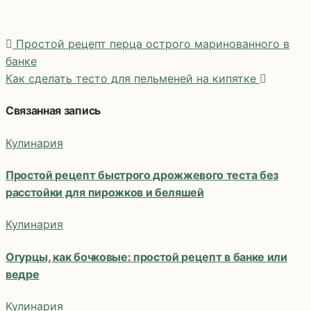
Простой рецепт перца острого маринованного в
банке
Как сделать тесто для пельменей на кипятке
Навигация
по
Связанная запись
записям
Кулинария
Простой рецепт быстрого дрожжевого теста без
расстойки для пирожков и беляшей
Кулинария
Огурцы, как бочковые: простой рецепт в банке или
ведре
Кулинария