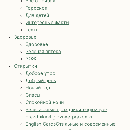
Все о грибах
Гороскоп
Для детей
Интересные факты
Тесты
Здоровье
Здоровье
Зеленая аптека
ЗОЖ
Открытки
Доброе утро
Добрый день
Новый год
Спасы
Спокойной ночи
Религиозные праздники
religioznye-
prazdniki
religioznye-prazdniki
English Cards
Стильные и современные