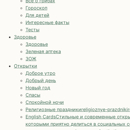
Все о грибах
Гороскоп
Для детей
Интересные факты
Тесты
Здоровье
Здоровье
Зеленая аптека
ЗОЖ
Открытки
Доброе утро
Добрый день
Новый год
Спасы
Спокойной ночи
Религиозные праздники
religioznye-prazdniki
r
English Cards
Стильные и современные откры
которыми приятно делиться в социальных с