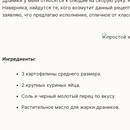
Драники у меня относятся к блюдам на скорую руку. Картофель и яйца, как правило, всегда в доме есть, а значит можно быстро приготовить вкусное блюдо.
Наверняка, найдутся те, кого возмутит данный рецепт
заявляю, что предлагаю исполнение, отличное от клас
Ингредиенты:
3 картофелины среднего размера.
2 крупных куриных яйца.
Соль и черный молотый перец по вкусу.
Растительное масло для жарки драников.