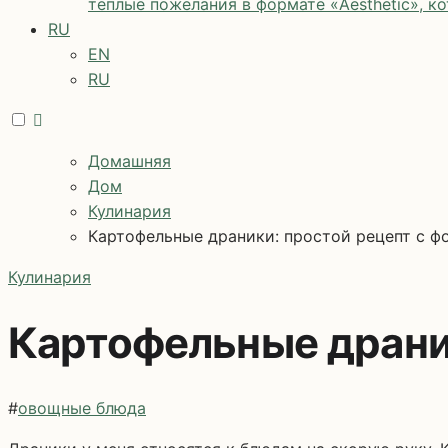
теплые пожелания в формате «Aesthetic», к
RU
EN
RU
Домашняя
Дом
Кулинария
Картофельные драники: простой рецепт с ф
Кулинария
Картофельные драник
#
овощные блюда