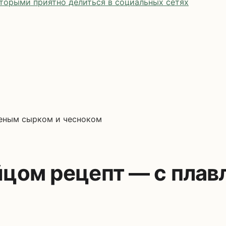
оторыми приятно делиться в социальных сетях
леным сырком и чесноком
яйцом рецепт — с пла