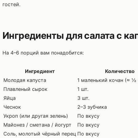
гостей.
Ингредиенты для салата с ка
На 4–6 порций вам понадобится:
Ингредиент
Количество
Молодая капуста
1 маленький кочан (≈ ½
Плавленый сырок
1 шт.
Яйца
3 шт.
Чеснок
2–3 зубчика
Укроп (или другая зелень)
По вкусу
Майонез / сметана / йогурт
По вкусу
Соль, молотый чёрный перец
По вкусу