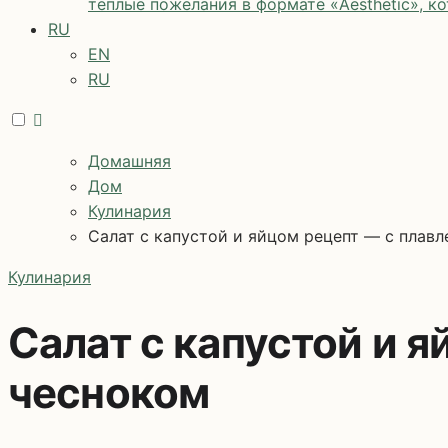
теплые пожелания в формате «Aesthetic», к
RU
EN
RU
Домашняя
Дом
Кулинария
Салат с капустой и яйцом рецепт — с плав
Кулинария
Салат с капустой и 
чесноком