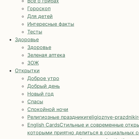
Все о грибах
Гороскоп
Для детей
Интересные факты
Тесты
Здоровье
Здоровье
Зеленая аптека
ЗОЖ
Открытки
Доброе утро
Добрый день
Новый год
Спасы
Спокойной ночи
Религиозные праздники
religioznye-prazdniki
r
English Cards
Стильные и современные откры
которыми приятно делиться в социальных с