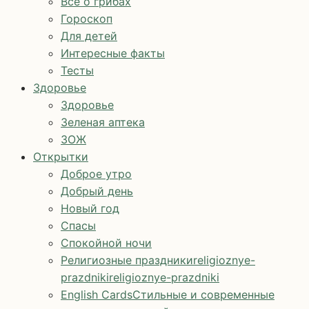
Все о грибах
Гороскоп
Для детей
Интересные факты
Тесты
Здоровье
Здоровье
Зеленая аптека
ЗОЖ
Открытки
Доброе утро
Добрый день
Новый год
Спасы
Спокойной ночи
Религиозные праздники
religioznye-
prazdniki
religioznye-prazdniki
English Cards
Стильные и современные