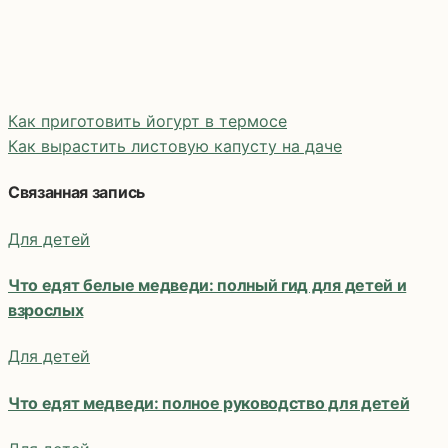
Как приготовить йогурт в термосе
Как вырастить листовую капусту на даче
Навигация
Связанная запись
по
Для детей
записям
Что едят белые медведи: полный гид для детей и
взрослых
Для детей
Что едят медведи: полное руководство для детей