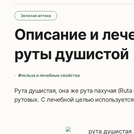
Зеленая аптека
Описание и леч
руты душистой
#
польза и лечебные свойства
Рута душистая, она же рута пахучая (Ruta graveolens L.) относится к семейству
рутовых. С лечебной целью используется 