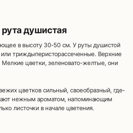
 рута душистая
ающее в высоту 30-50 см. У руты душистой
- или триждыперисторассеченные. Верхние
. Мелкие цветки, зеленовато-желтые, они
свежих цветков сильный, своеобразный, где-
адают нежным ароматом, напоминающим
лько листочки в начале цветения.