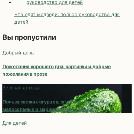
Что едят медведи: полное руководство для
детей
Вы пропустили
Добрый день
Пожелания хорошего дня: картинки и добрые
пожелания в прозе
Зеленая аптека
Польза свежих огурцов, огуречного сока,
малосольных и маринованных огурцов
Для детей