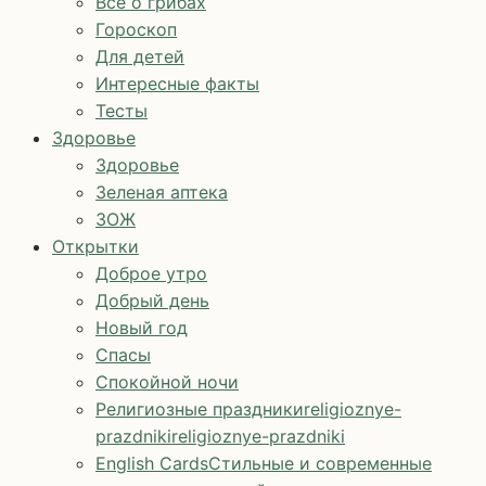
Все о грибах
Гороскоп
Для детей
Интересные факты
Тесты
Здоровье
Здоровье
Зеленая аптека
ЗОЖ
Открытки
Доброе утро
Добрый день
Новый год
Спасы
Спокойной ночи
Религиозные праздники
religioznye-
prazdniki
religioznye-prazdniki
English Cards
Стильные и современные