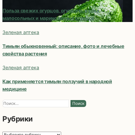
записям
Польза свежих огурцов, огуречного сока,
малосольных и маринованных огурцов
Зеленая аптека
Тимьян обыкновенный: описание, фото и лечебные
свойства растения
Зеленая аптека
Как применяется тимьян ползучий в народной
медицине
Найти:
Рубрики
Рубрики