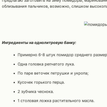
Предлагаю заготовить на зиму помидоры, маринованные половинками с луком и маслом. Этот рецепт известен под названием «пальчики оближешь». На счет
облизывания пальчиков, возможно, слишком высокопа
Ингредиенты на однолитровую банку:
Примерно 6-8 штук помидор среднего размер
Одна головка репчатого лука.
По паре веточек петрушки и укропа;
Кусочек горького перца.
2 зубчика чеснока.
1 столовая ложка растительного масла.