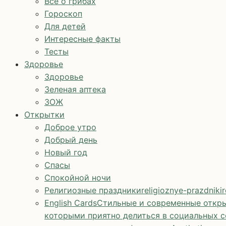
Все о грибах
Гороскоп
Для детей
Интересные факты
Тесты
Здоровье
Здоровье
Зеленая аптека
ЗОЖ
Открытки
Доброе утро
Добрый день
Новый год
Спасы
Спокойной ночи
Религиозные праздники
religioznye-prazdniki
r
English Cards
Стильные и современные откры
которыми приятно делиться в социальных с