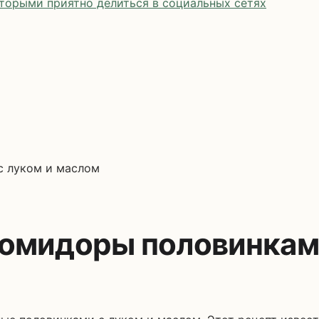
оторыми приятно делиться в социальных сетях
с луком и маслом
омидоры половинками