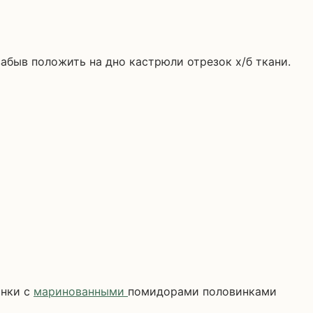
забыв положить на дно кастрюли отрезок х/б ткани.
анки с
маринованными
помидорами половинками